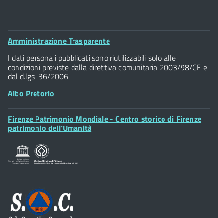
Comune di Firenze
Palazzo Vecchio
Footer
Amministrazione Trasparente
Piazza della Signoria - 50122, Firenze
Widget
P.IVA 01307110484
I dati personali pubblicati sono riutilizzabili solo alle
condizioni previste dalla direttiva comunitaria 2003/98/CE e
dal d.lgs. 36/2006
Albo Pretorio
Footer
Firenze Patrimonio Mondiale - Centro storico di Firenze
Posta Elettronica Certificata
Widget
patrimonio dell’Umanità
Sportelli al Cittadino - URP
Footer
Widget