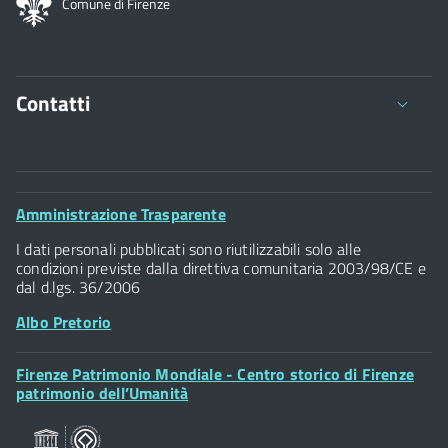
Comune di Firenze
Contatti
Comune di Firenze
Palazzo Vecchio
Footer
Amministrazione Trasparente
Piazza della Signoria - 50122, Firenze
Widget
P.IVA 01307110484
I dati personali pubblicati sono riutilizzabili solo alle
condizioni previste dalla direttiva comunitaria 2003/98/CE e
dal d.lgs. 36/2006
Albo Pretorio
Footer
Firenze Patrimonio Mondiale - Centro storico di Firenze
Posta Elettronica Certificata
Widget
patrimonio dell’Umanità
Sportelli al Cittadino - URP