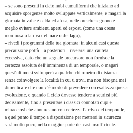
– se sono presenti in cielo nubi cumuliformi che iniziano ad
acquisire sporgenze molto sviluppate verticalmente, e magari la
giornata in valle è calda ed afosa, nelle ore che seguono è
meglio evitare ambienti aperti ed esposti (come una cresta
montuosa o la riva del mare o del lago);
– rivedi i programmi della tua giornata: in alcuni casi questa
precauzione potrà – a posteriori – rivelarsi una cautela
eccessiva, dato che un segnale precursore non fornisce la
certezza assoluta dell’imminenza di un temporale, o magari
quest’ultimo si svilupperà a qualche chilometro di distanza
senza coinvolgere la località in cui ti trovi, ma non bisogna mai
dimenticare che non c’è modo di prevedere con esattezza questa
evoluzione, e quando il cielo dovesse tendere a scurirsi più
decisamente, fino a presentare i classici connotati cupi e
minacciosi che annunciano con certezza l’arrivo del temporale,
a quel punto il tempo a disposizione per mettersi in sicurezza
sarà molto poco, nella maggior parte dei casi insufficiente.