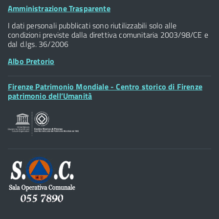
Palazzo Vecchio
Footer
Amministrazione Trasparente
Piazza della Signoria - 50122, Firenze
Widget
P.IVA 01307110484
I dati personali pubblicati sono riutilizzabili solo alle
condizioni previste dalla direttiva comunitaria 2003/98/CE e
dal d.lgs. 36/2006
Albo Pretorio
Footer
Firenze Patrimonio Mondiale - Centro storico di Firenze
Posta Elettronica Certificata
Widget
patrimonio dell’Umanità
Sportelli al Cittadino - URP
Footer
Widget