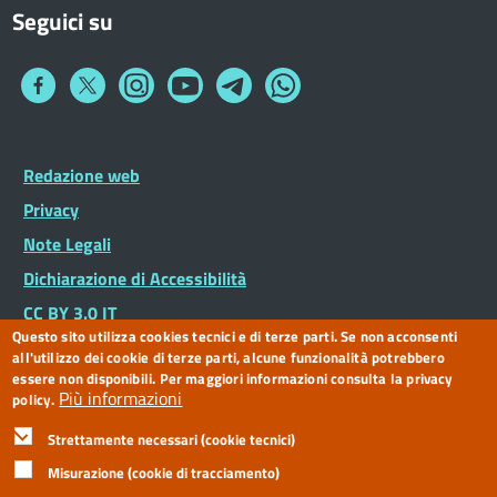
Seguici su
Collegamento
Collegamento
Collegamento
Collegamento
Collegamento
Collegamento
a
a
a
a
a
a
Facebook
Twitter
Instagram
You
Telegram
Whatsapp
Tube
Footer
Redazione web
Piè
Widget
di
Privacy
pagina
Note Legali
Dichiarazione di Accessibilità
CC BY 3.0 IT
Questo sito utilizza cookies tecnici e di terze parti. Se non acconsenti
all'utilizzo dei cookie di terze parti, alcune funzionalità potrebbero
essere non disponibili. Per maggiori informazioni consulta la privacy
Più informazioni
policy.
Strettamente necessari (cookie tecnici)
Misurazione (cookie di tracciamento)