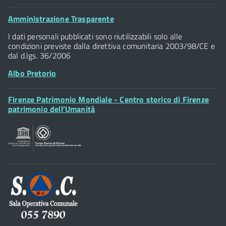
Comune di Firenze
Palazzo Vecchio
Footer
Amministrazione Trasparente
Piazza della Signoria - 50122, Firenze
Widget
P.IVA 01307110484
I dati personali pubblicati sono riutilizzabili solo alle
condizioni previste dalla direttiva comunitaria 2003/98/CE e
dal d.lgs. 36/2006
Albo Pretorio
Footer
Firenze Patrimonio Mondiale - Centro storico di Firenze
Posta Elettronica Certificata
Widget
patrimonio dell’Umanità
Sportelli al Cittadino - URP
Footer
Widget