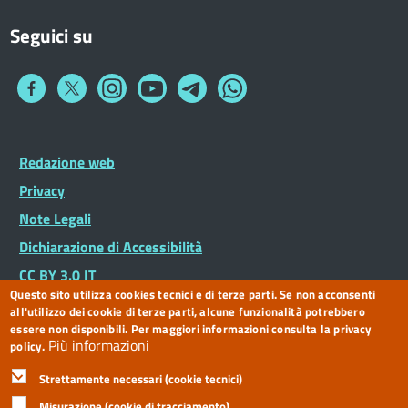
Seguici su
Collegamento
Collegamento
Collegamento
Collegamento
Collegamento
Collegamento
a
a
a
a
a
a
Facebook
Twitter
Instagram
You
Telegram
Whatsapp
Tube
Footer
Redazione web
Piè
Widget
di
Privacy
pagina
Note Legali
Dichiarazione di Accessibilità
CC BY 3.0 IT
Questo sito utilizza cookies tecnici e di terze parti. Se non acconsenti
all'utilizzo dei cookie di terze parti, alcune funzionalità potrebbero
essere non disponibili. Per maggiori informazioni consulta la privacy
Più informazioni
policy.
Strettamente necessari (cookie tecnici)
Misurazione (cookie di tracciamento)