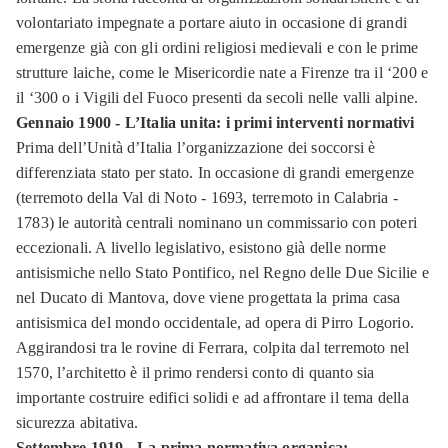
volontariato impegnate a portare aiuto in occasione di grandi
emergenze già con gli ordini religiosi medievali e con le prime
strutture laiche, come le Misericordie nate a Firenze tra il ‘200 e
il ‘300 o i Vigili del Fuoco presenti da secoli nelle valli alpine.
Gennaio 1900 - L’Italia unita: i primi interventi normativi
Prima dell’Unità d’Italia l’organizzazione dei soccorsi è
differenziata stato per stato. In occasione di grandi emergenze
(terremoto della Val di Noto - 1693, terremoto in Calabria -
1783) le autorità centrali nominano un commissario con poteri
eccezionali. A livello legislativo, esistono già delle norme
antisismiche nello Stato Pontifico, nel Regno delle Due Sicilie e
nel Ducato di Mantova, dove viene progettata la prima casa
antisismica del mondo occidentale, ad opera di Pirro Logorio.
Aggirandosi tra le rovine di Ferrara, colpita dal terremoto nel
1570, l’architetto è il primo rendersi conto di quanto sia
importante costruire edifici solidi e ad affrontare il tema della
sicurezza abitativa.
Settembre 1919 - La prima normativa organica: