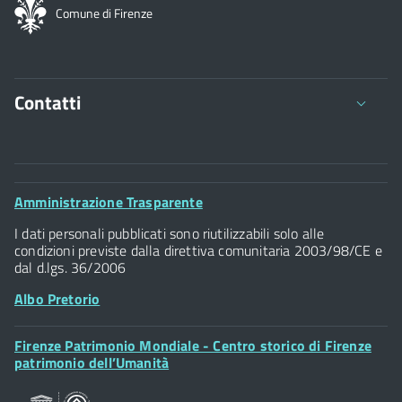
Comune di Firenze
Contatti
Comune di Firenze
Palazzo Vecchio
Footer
Amministrazione Trasparente
Piazza della Signoria - 50122, Firenze
Widget
P.IVA 01307110484
I dati personali pubblicati sono riutilizzabili solo alle
condizioni previste dalla direttiva comunitaria 2003/98/CE e
dal d.lgs. 36/2006
Albo Pretorio
Footer
Firenze Patrimonio Mondiale - Centro storico di Firenze
Posta Elettronica Certificata
Widget
patrimonio dell’Umanità
Sportelli al Cittadino - URP