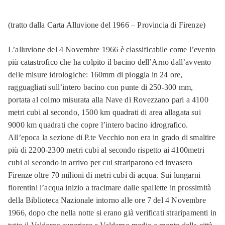
(tratto dalla Carta Alluvione del 1966 – Provincia di Firenze)
L’alluvione del 4 Novembre 1966 è classificabile come l’evento
più catastrofico che ha colpito il bacino dell’Arno dall’avvento
delle misure idrologiche: 160mm di pioggia in 24 ore,
ragguagliati sull’intero bacino con punte di 250-300 mm,
portata al colmo misurata alla Nave di Rovezzano pari a 4100
metri cubi al secondo, 1500 km quadrati di area allagata sui
9000 km quadrati che copre l’intero bacino idrografico.
All’epoca la sezione di P.te Vecchio non era in grado di smaltire
più di 2200-2300 metri cubi al secondo rispetto ai 4100metri
cubi al secondo in arrivo per cui strariparono ed invasero
Firenze oltre 70 milioni di metri cubi di acqua. Sui lungarni
fiorentini l’acqua inizio a tracimare dalle spallette in prossimità
della Biblioteca Nazionale intorno alle ore 7 del 4 Novembre
1966, dopo che nella notte si erano già verificati straripamenti in