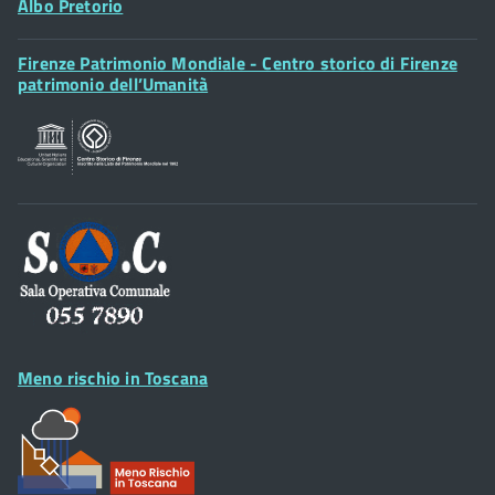
Albo Pretorio
Footer
Firenze Patrimonio Mondiale - Centro storico di Firenze
Posta Elettronica Certificata
Widget
patrimonio dell’Umanità
Sportelli al Cittadino - URP
Footer
Widget
Meno rischio in Toscana