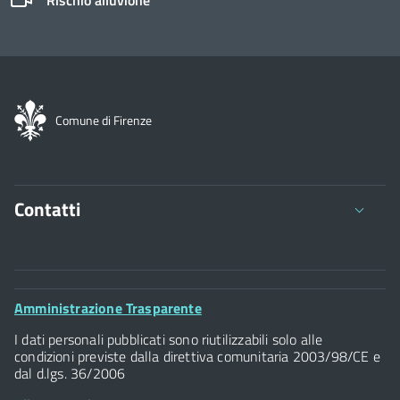
Rischio alluvione
Comune di Firenze
Contatti
Comune di Firenze
Palazzo Vecchio
Footer
Amministrazione Trasparente
Piazza della Signoria - 50122, Firenze
Widget
P.IVA 01307110484
I dati personali pubblicati sono riutilizzabili solo alle
condizioni previste dalla direttiva comunitaria 2003/98/CE e
dal d.lgs. 36/2006