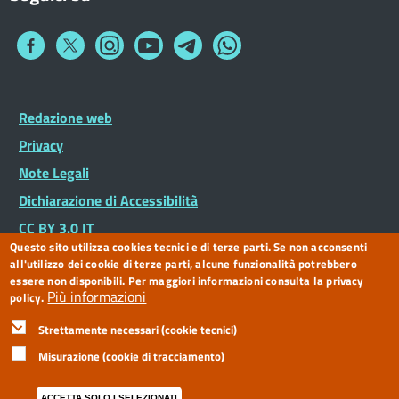
Collegamento
Collegamento
Collegamento
Collegamento
Collegamento
Collegamento
a
a
a
a
a
a
Facebook
Twitter
Instagram
You
Telegram
Whatsapp
Tube
Footer
Redazione web
Piè
Widget
di
Privacy
pagina
Note Legali
Dichiarazione di Accessibilità
CC BY 3.0 IT
Questo sito utilizza cookies tecnici e di terze parti. Se non acconsenti
all'utilizzo dei cookie di terze parti, alcune funzionalità potrebbero
essere non disponibili. Per maggiori informazioni consulta la privacy
Più informazioni
policy.
Strettamente necessari (cookie tecnici)
Misurazione (cookie di tracciamento)
ACCETTA SOLO I SELEZIONATI