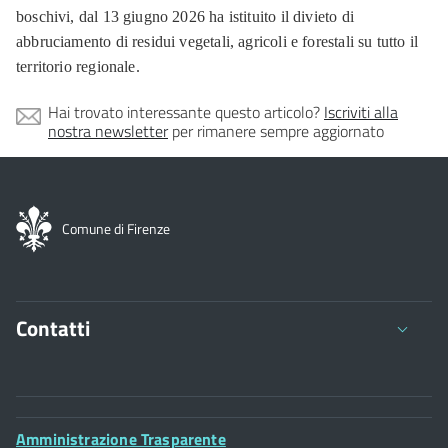
boschivi, dal 13 giugno 2026 ha istituito il divieto di
abbruciamento di residui vegetali, agricoli e forestali su tutto il
territorio regionale.
Hai trovato interessante questo articolo?
Iscriviti alla
nostra newsletter
per rimanere sempre aggiornato
Comune di Firenze
Contatti
Comune di Firenze
Palazzo Vecchio
Footer
Amministrazione Trasparente
Piazza della Signoria - 50122, Firenze