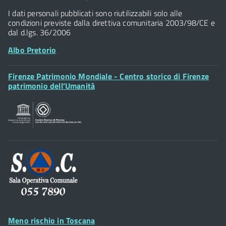
Widget
P.IVA 01307110484
I dati personali pubblicati sono riutilizzabili solo alle
condizioni previste dalla direttiva comunitaria 2003/98/CE e
dal d.lgs. 36/2006
Albo Pretorio
Footer
Firenze Patrimonio Mondiale - Centro storico di Firenze
Posta Elettronica Certificata
Widget
patrimonio dell’Umanità
Sportelli al Cittadino - URP
Footer
Widget
Meno rischio in Toscana