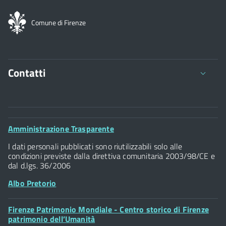
Comune di Firenze
Contatti
Comune di Firenze
Palazzo Vecchio
Footer
Amministrazione Trasparente
Piazza della Signoria - 50122, Firenze
Widget
P.IVA 01307110484
I dati personali pubblicati sono riutilizzabili solo alle
condizioni previste dalla direttiva comunitaria 2003/98/CE e
dal d.lgs. 36/2006
Albo Pretorio
Footer
Firenze Patrimonio Mondiale - Centro storico di Firenze
Posta Elettronica Certificata
Widget
patrimonio dell’Umanità