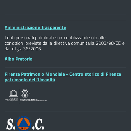
Comune di Firenze
Palazzo Vecchio
Footer
Amministrazione Trasparente
Piazza della Signoria - 50122, Firenze
Widget
P.IVA 01307110484
I dati personali pubblicati sono riutilizzabili solo alle
condizioni previste dalla direttiva comunitaria 2003/98/CE e
dal d.lgs. 36/2006
Albo Pretorio
Footer
Firenze Patrimonio Mondiale - Centro storico di Firenze
Posta Elettronica Certificata
Widget
patrimonio dell’Umanità
Sportelli al Cittadino - URP
Footer
Widget