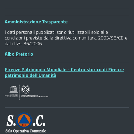
Comune di Firenze
Palazzo Vecchio
Footer
Amministrazione Trasparente
Piazza della Signoria - 50122, Firenze
Widget
P.IVA 01307110484
I dati personali pubblicati sono riutilizzabili solo alle
condizioni previste dalla direttiva comunitaria 2003/98/CE e
dal d.lgs. 36/2006
Albo Pretorio
Footer
Firenze Patrimonio Mondiale - Centro storico di Firenze
Posta Elettronica Certificata
Widget
patrimonio dell’Umanità
Sportelli al Cittadino - URP
Footer
Widget