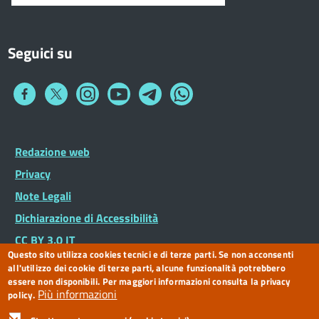
Seguici su
Collegamento
Collegamento
Collegamento
Collegamento
Collegamento
Collegamento
a
a
a
a
a
a
Facebook
Twitter
Instagram
You
Telegram
Whatsapp
Tube
Footer
Redazione web
Piè
Widget
di
Privacy
pagina
Note Legali
Dichiarazione di Accessibilità
CC BY 3.0 IT
Questo sito utilizza cookies tecnici e di terze parti. Se non acconsenti
all'utilizzo dei cookie di terze parti, alcune funzionalità potrebbero
essere non disponibili. Per maggiori informazioni consulta la privacy
Più informazioni
policy.